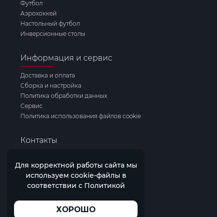
Футбол
Аэрохоккей
Настольный футбол
Инверсионные столы
Информация и сервис
Доставка и оплата
Сборка и настройка
Политика обработки данных
Сервис
Политика использования файлов cookie
Контакты
Горячая линия
Для корректной работы сайта мы
8 (800) 101 03 72
используем cookie-файлы в
Напишите нам
соответствии с
Политикой
official.dealer@mail.ru
ХОРОШО
Информация на сайте
не является публичной офертой