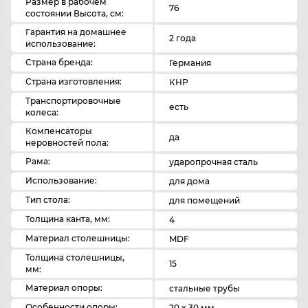
Размер в рабочем
76
состоянии Высота, см:
Гарантия на домашнее
2 года
использование:
Страна бренда:
Германия
Страна изготовления:
КНР
Транспортировочные
есть
колеса:
Компенсаторы
да
неровностей пола:
Рама:
ударопрочная сталь
Использование:
для дома
Тип стола:
для помещений
Толщина канта, мм:
4
Материал столешницы:
MDF
Толщина столешницы,
15
мм:
Материал опоры:
стальные трубы
Особенности опоры:
20 x 30 мм