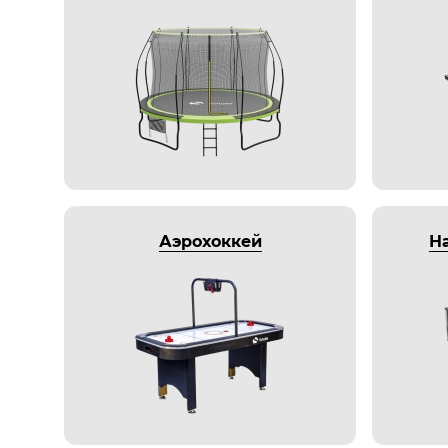
Аэрохоккей
Н