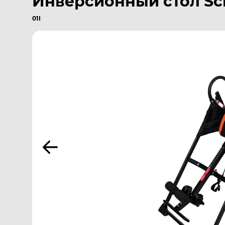
Инверсионный стол Sch
01I