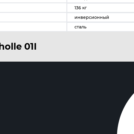
136 кг
инверсионный
сталь
olle 01I