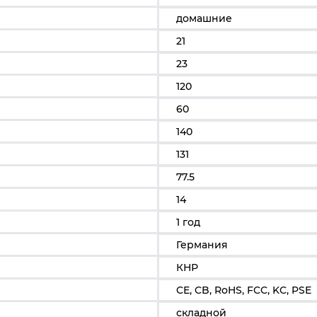
домашние
21
23
120
60
140
131
77.5
14
1 год
Германия
КНР
CE, CB, RoHS, FCC, KC, PSE
складной