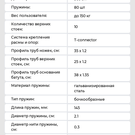
Пружины:
80 шт
Вес пользователя:
до 150 кг
Количество верхних
10
стоек:
Система крепления
T-connector
расмы и опор:
Профиль труб ножек, см:
35 x 1.2
Профиль труб верхних
25 x 1.2
стоек, см:
Профиль труб основания
38 x 1.35
батута, см:
Материал пружины:
гальванизированная
сталь
Тип пружин:
бочкообразные
Длина пружин, мм:
145
Диаметр пружины, см:
2.1
Диаметр нити пружины,
0.3
см: