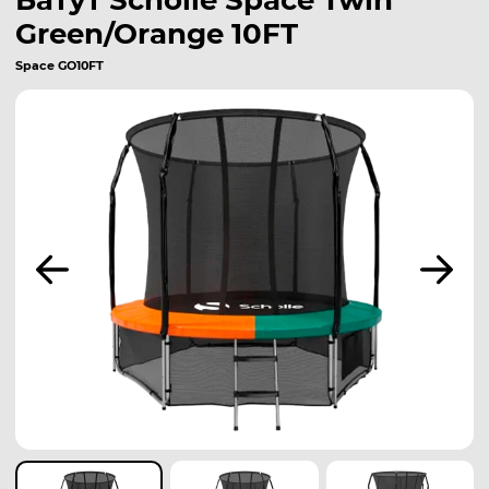
Батут Scholle Space Twin
Green/Orange 10FT
Space GO10FT