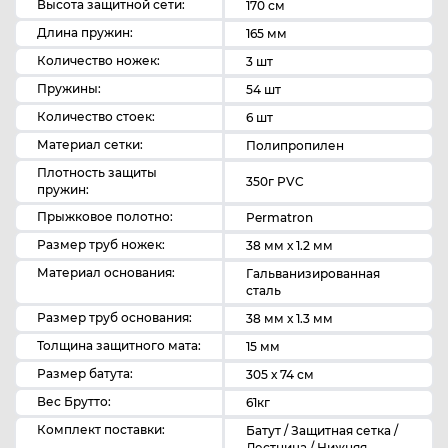
Высота защитной сети:
170 см
Длина пружин:
165 мм
Количество ножек:
3 шт
Пружины:
54 шт
Количество стоек:
6 шт
Материал сетки:
Полипропилен
Плотность защиты
350г PVC
пружин:
Прыжковое полотно:
Permatron
Размер труб ножек:
38 мм х 1.2 мм
Материал основания:
Гальванизированная
сталь
Размер труб основания:
38 мм х 1.3 мм
Толщина защитного мата:
15 мм
Размер батута:
305 х 74 см
Вес Брутто:
61кг
Комплект поставки:
Батут / Защитная сетка /
Лестница / Нижняя